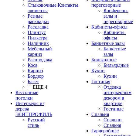
Стыковочные
Контакты
переговорные
элементы
Конференц-
Резные
залы и
раскладки
переговорные
Раскладка
Кабинеты-офисы
Плинтус
Кабинеты-
Пилястра
офисы
Наличник
Банкетные залы
Мебельный
Банкетные
карниз
залы
Распродажа
Бильярдные
Коса
Бильярдные
Карниз
Кухни
Бордюр
Кухни
Багет
Гостиная
+ ЕЩЕ 4
Отделка
Кессонные
интерьерным
потолки
декором в
Интерьеры из
квартире
дерева
Гостиные
ЭЛИТПРОФИЛЬ
Спальня
Русский
Спальни
стиль
Спальня
Гардеробные