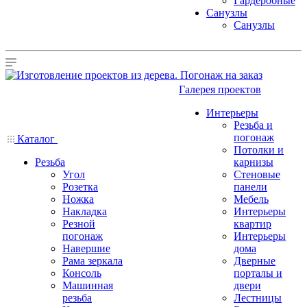
Гардеробные
Санузлы
Санузлы
Галерея проектов
Интерьеры
Резьба и
погонаж
Каталог
Потолки и
Резьба
карнизы
Угол
Стеновые
Розетка
панели
Ножка
Мебель
Накладка
Интерьеры
Резной
квартир
погонаж
Интерьеры
Навершие
дома
Рама зеркала
Дверные
Консоль
порталы и
Машинная
двери
резьба
Лестницы