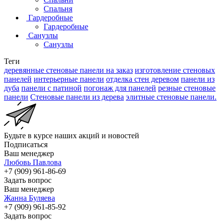
Спальня
Гардеробные
Гардеробные
Санузлы
Санузлы
Теги
деревянные стеновые панели на заказ
изготовление стеновых
панелей
интерьерные панели
отделка стен деревом
панели из
дуба
панели с патиной
погонаж для панелей
резные стеновые
панели
Стеновые панели из дерева
элитные стеновые панели.
Будьте в курсе наших акций и новостей
Подписаться
Ваш менеджер
Любовь Павлова
+7 (909) 961-86-69
Задать вопрос
Ваш менеджер
Жанна Буляева
+7 (909) 961-85-92
Задать вопрос