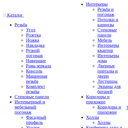
Интерьеры
Резьба и
погонаж
Каталог
Потолки и
Резьба
карнизы
Угол
Стеновые
Розетка
панели
Ножка
Мебель
Накладка
Интерьеры
Резной
квартир
погонаж
Интерьеры
Навершие
дома
Рама зеркала
Дверные
Консоль
порталы и
Машинная
двери
резьба
Лестницы
Комплект
Экраны для
резьбы
батарей
Стеновые панели
Коридоры и
Интерьерный и
прихожие
мебельный
Коридоры и
погонаж
прихожие
Фасадный
Холлы
профиль
Холлы
Уголок
Конференц-залы и