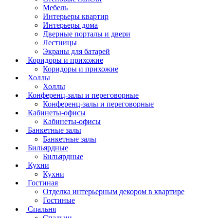
Мебель
Интерьеры квартир
Интерьеры дома
Дверные порталы и двери
Лестницы
Экраны для батарей
Коридоры и прихожие
Коридоры и прихожие
Холлы
Холлы
Конференц-залы и переговорные
Конференц-залы и переговорные
Кабинеты-офисы
Кабинеты-офисы
Банкетные залы
Банкетные залы
Бильярдные
Бильярдные
Кухни
Кухни
Гостиная
Отделка интерьерным декором в квартире
Гостиные
Спальня
Спальни