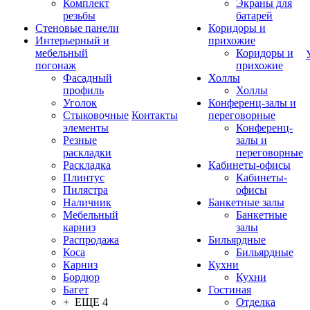
Комплект
Экраны для
резьбы
батарей
Стеновые панели
Коридоры и
Интерьерный и
прихожие
мебельный
Коридоры и
погонаж
прихожие
Фасадный
Холлы
профиль
Холлы
Уголок
Конференц-залы и
Стыковочные
Контакты
переговорные
элементы
Конференц-
Резные
залы и
раскладки
переговорные
Раскладка
Кабинеты-офисы
Плинтус
Кабинеты-
Пилястра
офисы
Наличник
Банкетные залы
Мебельный
Банкетные
карниз
залы
Распродажа
Бильярдные
Коса
Бильярдные
Карниз
Кухни
Бордюр
Кухни
Багет
Гостиная
+ ЕЩЕ 4
Отделка