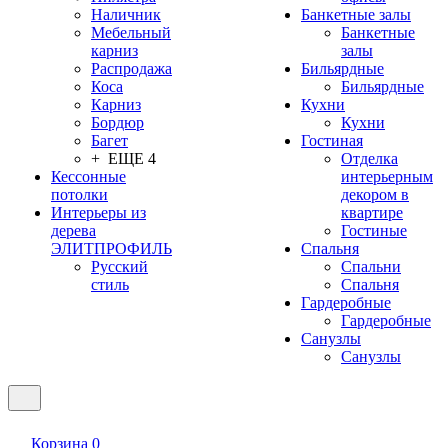
Наличник
Банкетные залы
Мебельный
Банкетные
карниз
залы
Распродажа
Бильярдные
Коса
Бильярдные
Карниз
Кухни
Бордюр
Кухни
Багет
Гостиная
+ ЕЩЕ 4
Отделка
Кессонные
интерьерным
потолки
декором в
Интерьеры из
квартире
дерева
Гостиные
ЭЛИТПРОФИЛЬ
Спальня
Русский
Спальни
стиль
Спальня
Гардеробные
Гардеробные
Санузлы
Санузлы
Корзина
0