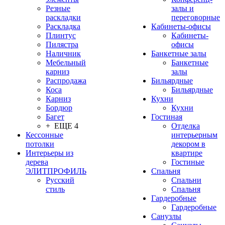
Резные
залы и
раскладки
переговорные
Раскладка
Кабинеты-офисы
Плинтус
Кабинеты-
Пилястра
офисы
Наличник
Банкетные залы
Мебельный
Банкетные
карниз
залы
Распродажа
Бильярдные
Коса
Бильярдные
Карниз
Кухни
Бордюр
Кухни
Багет
Гостиная
+ ЕЩЕ 4
Отделка
Кессонные
интерьерным
потолки
декором в
Интерьеры из
квартире
дерева
Гостиные
ЭЛИТПРОФИЛЬ
Спальня
Русский
Спальни
стиль
Спальня
Гардеробные
Гардеробные
Санузлы