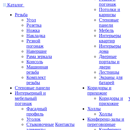
погонаж
Каталог
Потолки и
Резьба
карнизы
Угол
Стеновые
Розетка
панели
Ножка
Мебель
Накладка
Интерьеры
Резной
квартир
погонаж
Интерьеры
Навершие
дома
Рама зеркала
Дверные
Консоль
порталы и
Машинная
двери
резьба
Лестницы
Комплект
Экраны для
резьбы
батарей
Стеновые панели
Коридоры и
Интерьерный и
прихожие
мебельный
Коридоры и
погонаж
прихожие
Фасадный
Холлы
профиль
Холлы
Уголок
Конференц-залы и
Стыковочные
Контакты
переговорные
элементы
Конференц-