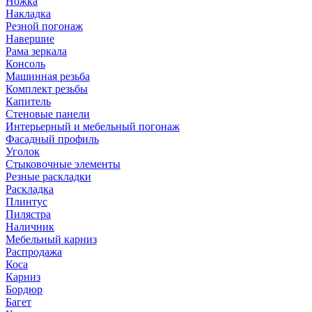
Ножка
Накладка
Резной погонаж
Навершие
Рама зеркала
Консоль
Машинная резьба
Комплект резьбы
Капитель
Стеновые панели
Интерьерный и мебельный погонаж
Фасадный профиль
Уголок
Стыковочные элементы
Резные раскладки
Раскладка
Плинтус
Пилястра
Наличник
Мебельный карниз
Распродажа
Коса
Карниз
Бордюр
Багет