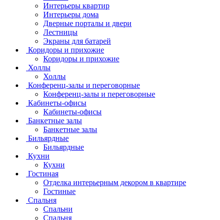
Интерьеры квартир
Интерьеры дома
Дверные порталы и двери
Лестницы
Экраны для батарей
Коридоры и прихожие
Коридоры и прихожие
Холлы
Холлы
Конференц-залы и переговорные
Конференц-залы и переговорные
Кабинеты-офисы
Кабинеты-офисы
Банкетные залы
Банкетные залы
Бильярдные
Бильярдные
Кухни
Кухни
Гостиная
Отделка интерьерным декором в квартире
Гостиные
Спальня
Спальни
Спальня