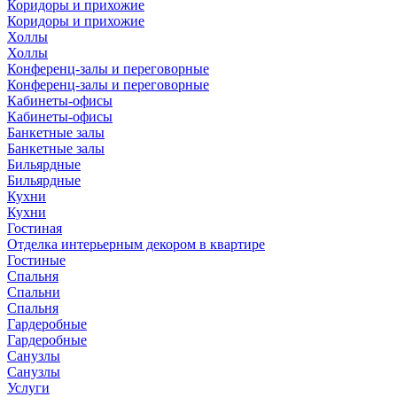
Коридоры и прихожие
Коридоры и прихожие
Холлы
Холлы
Конференц-залы и переговорные
Конференц-залы и переговорные
Кабинеты-офисы
Кабинеты-офисы
Банкетные залы
Банкетные залы
Бильярдные
Бильярдные
Кухни
Кухни
Гостиная
Отделка интерьерным декором в квартире
Гостиные
Спальня
Спальни
Спальня
Гардеробные
Гардеробные
Санузлы
Санузлы
Услуги