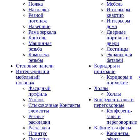
Ножка
Мебель
Накладка
Интерьеры
Резной
квартир
погонаж
Интерьеры
Навершие
дома
Рама зеркала
Дверные
Консоль
порталы и
Машинная
двери
резьба
Лестницы
Комплект
Экраны для
резьбы
батарей
Стеновые панели
Коридоры и
Интерьерный и
прихожие
мебельный
Коридоры и
погонаж
прихожие
Фасадный
Холлы
профиль
Холлы
Уголок
Конференц-залы и
Стыковочные
Контакты
переговорные
элементы
Конференц-
Резные
залы и
раскладки
переговорные
Раскладка
Кабинеты-офисы
Плинтус
Кабинеты-
Пилястра
офисы